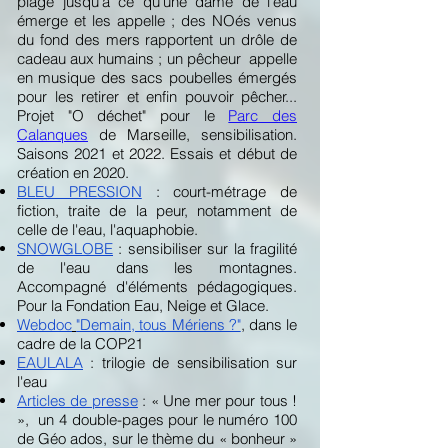
plage jusqu'à ce qu'une dame de l'eau
émerge et les appelle ; des NOés venus
du fond des mers rapportent un drôle de
cadeau aux humains ; un pêcheur appelle
en musique des sacs poubelles émergés
pour les retirer et enfin pouvoir pêcher...
Projet "O déchet" pour le
Parc des
Calanques
de Marseille, sensibilisation.
Saisons 2021 et 2022. Essais et début de
création en 2020.
BLEU PRESSION
: court-métrage de
fiction, traite de la peur, notamment de
celle de l'eau, l'aquaphobie.
SNOWGLOBE
: sensibiliser sur la fragilité
de l'eau dans les montagnes.
Accompagné d'éléments pédagogiques.
Pour la Fondation Eau, Neige et Glace.
Webdoc
"Demain, tous Mériens ?"
, dans le
cadre de la COP21
EAULALA
: trilogie de sensibilisation sur
l'eau
Articles de presse
: « Une mer pour tous !
», un 4 double-pages pour le numéro 100
de Géo ados, sur le thème du « bonheur »