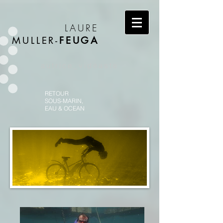
LAURE
MULLER-
FEUGA
autrice_vidéaste
RETOUR
SOUS-MARIN,
EAU & OCEAN