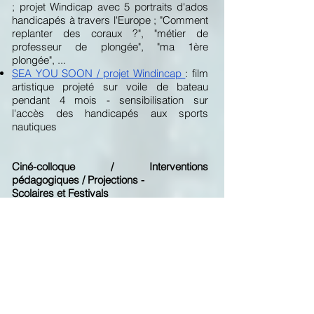
; projet Windicap avec 5 portraits d'ados
handicapés à travers l'Europe ; "Comment
replanter des coraux ?", "métier de
professeur de plongée", "ma 1ère
plongée", ...
SEA YOU SOON / projet Windincap
: film
artistique projeté sur voile de bateau
pendant 4 mois - sensibilisation sur
l'accès des handicapés aux sports
nautiques
Ciné-colloque / Interventions
pédagogiques / Projections -
Scolaires et F
estivals
ADYU LOME
: "Festival CINEMOMES" :
Intervention auprès du jeune public,
analyse de films environnementaux et
présentation de ‘Snowglobe’.
SNOWGLOBE
et
EAULALA
: sensibiliser
sur la fragilité de l'eau dans les
montagnes.
-
Projection au Sénat
, Palais du